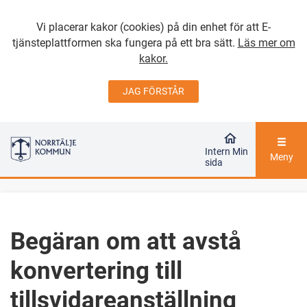
Vi placerar kakor (cookies) på din enhet för att E-
tjänsteplattformen ska fungera på ett bra sätt.
Läs mer om
kakor.
JAG FÖRSTÅR
GÅ DIREKT TILL
HUVUDINNEHÅLLET
Intern Min
Meny
sida
Begäran om att avstå
konvertering till
tillsvidareanställning